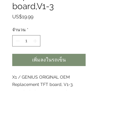
board,V1-3
US$19.99
ราคา
จำนวน
*
เพิ่มลงในรถเข็น
X1 / GENIUS ORIGINAL OEM
Replacement TFT board, V1-3.
Does include USB/SD card,
Black board, picture just for
descriptive.
RETURN & REFUND POLICY